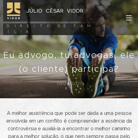
JÚLIO CÉSAR VIDOR
D I R E I T O D E F A M
Í L I A
Eu advogo, tu advogas, ele
(o cliente) participa?
01/06/2021
A melhor assistência que pode ser dada a uma pessoa
envolvida em um conflito é compreender a essência da
controvérsia e auxiliá-la a encontrar o melhor caminho
para a melhor solução, o que nem sempre passa pelo